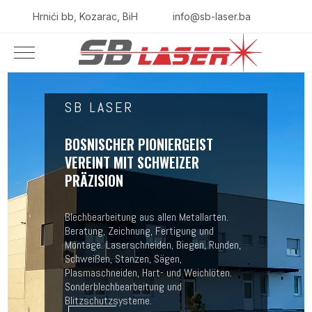
Hrnići bb, Kozarac, BiH
info@sb-laser.ba
SB LASER
BOSNISCHER PIONIERGEIST
VEREINT MIT SCHWEIZER
PRÄZISION
Blechbearbeitung aus allen Metallarten.
Beratung, Zeichnung, Fertigung und
Montage. Laserschneiden, Biegen, Runden,
Schweißen, Stanzen, Sägen,
Plasmaschneiden, Hart- und Weichlöten.
Sonderblechbearbeitung und
Blitzschutzsysteme.