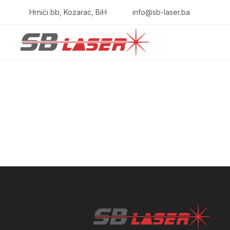
Hrnići bb, Kozarac, BiH
info@sb-laser.ba