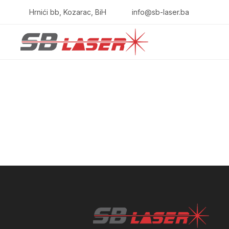
Hrnići bb, Kozarac, BiH
info@sb-laser.ba