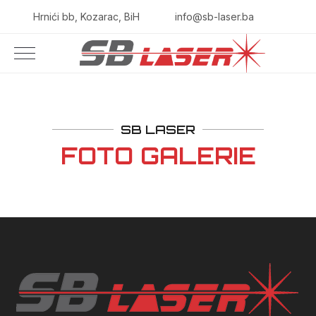
Hrnići bb, Kozarac, BiH
info@sb-laser.ba
SB LASER
FOTO GALERIE