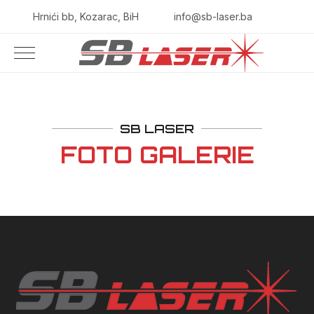
Hrnići bb, Kozarac, BiH
info@sb-laser.ba
SB LASER
FOTO GALERIE