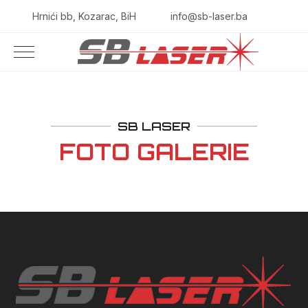
Hrnići bb, Kozarac, BiH
info@sb-laser.ba
SB LASER
FOTO GALERIE