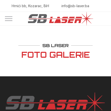
Hrnići bb, Kozarac, BiH
info@sb-laser.ba
SB LASER
FOTO GALERIE