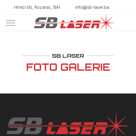
Hrnići bb, Kozarac, BiH
info@sb-laser.ba
SB LASER
FOTO GALERIE