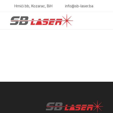
Hrnići bb, Kozarac, BiH
info@sb-laser.ba