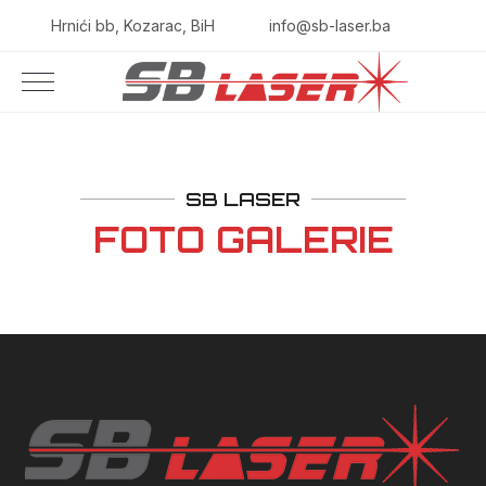
Hrnići bb, Kozarac, BiH
info@sb-laser.ba
SB LASER
FOTO GALERIE