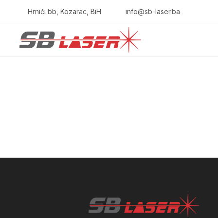
Hrnići bb, Kozarac, BiH
info@sb-laser.ba