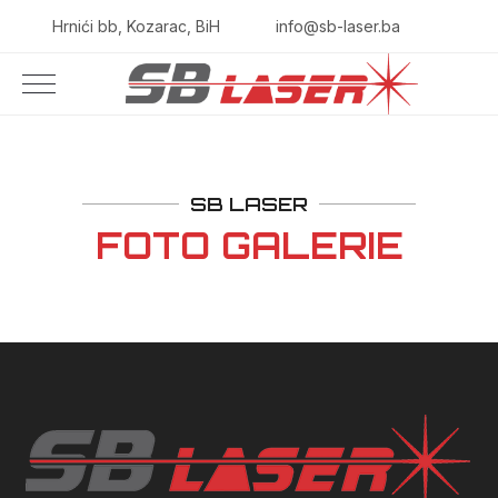
Hrnići bb, Kozarac, BiH
info@sb-laser.ba
SB LASER
FOTO GALERIE