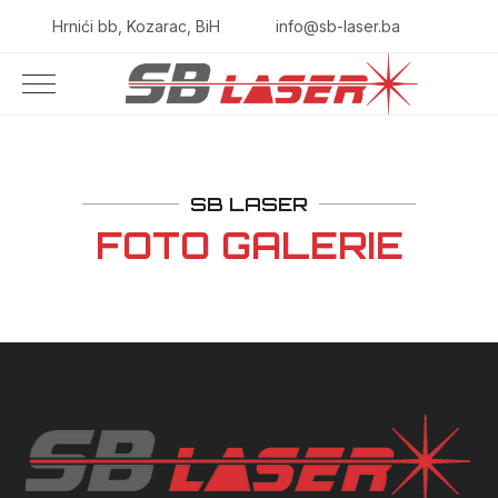
Hrnići bb, Kozarac, BiH
info@sb-laser.ba
SB LASER
FOTO GALERIE