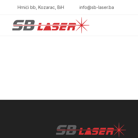
Hrnići bb, Kozarac, BiH
info@sb-laser.ba