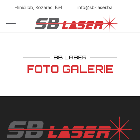
Hrnići bb, Kozarac, BiH
info@sb-laser.ba
SB LASER
FOTO GALERIE