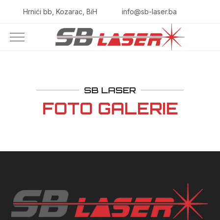
Hrnići bb, Kozarac, BiH
info@sb-laser.ba
SB LASER
FOTO GALERIE