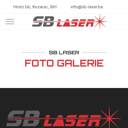
Hrnići bb, Kozarac, BiH
info@sb-laser.ba
SB LASER
FOTO GALERIE