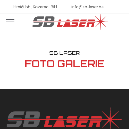
Hrnići bb, Kozarac, BiH
info@sb-laser.ba
SB LASER
FOTO GALERIE