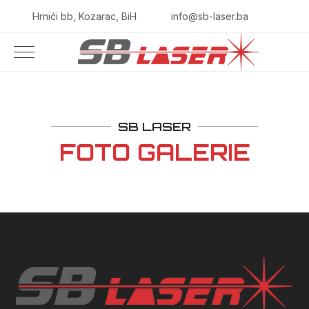
Hrnići bb, Kozarac, BiH
info@sb-laser.ba
SB LASER
FOTO GALERIE